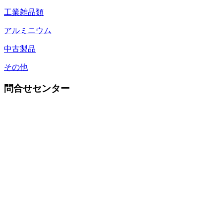
工業雑品類
アルミニウム
中古製品
その他
問合せセンター