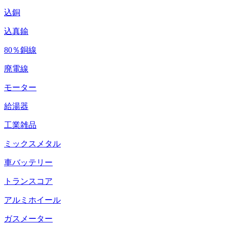
込銅
込真鍮
80％銅線
廃電線
モーター
給湯器
工業雑品
ミックスメタル
車バッテリー
トランスコア
アルミホイール
ガスメーター