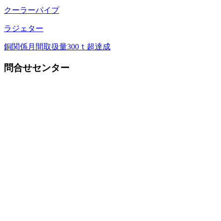
クーラーパイプ
ラジェター
銅関係月間取扱量300ｔ超達成
問合せセンター